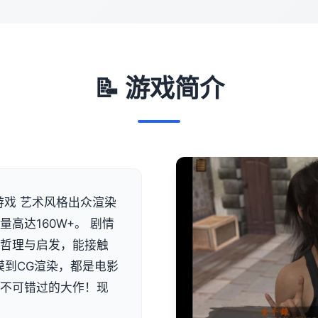
📝 游戏简介
游戏 艺术风格出众渲染
高达160W+。 剧情
有哲理与启发，能接触
模到CG渲染，都是电影
是不可错过的大作！现