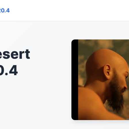
0.4
ert
0.4